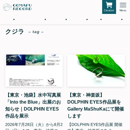
Creation
Menu
ホーム
私たちについて
仲間たち
サービス
作品
お知らせ
クジラ
– tag –
【東京・池袋】水中写真展
【東京・神楽坂】
「Into the Blue」出展のお
DOLPHIN EYES作品展を
知らせ｜DOLPHIN EYES
Gallery MaShuKaにて開催
作品を展示
します
2026年7月28日（火）から8月2
【DOLPHIN EYES作品展 開催