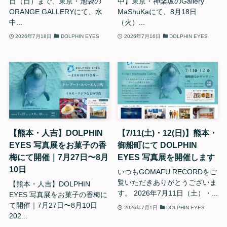
日（日）まで、東京・池袋の
中】東京・神楽坂のGallery
ORANGE GALLERYにて、水
MaShuKaにて、8月18日
中...
（火）...
2026年7月18日
DOLPHIN EYES
2026年7月16日
DOLPHIN EYES
【熊本・人吉】DOLPHIN
【7/11(土)・12(日)】熊本・
EYES 写真展をお菓子の香
御船町にて DOLPHIN
梅にて開催｜7月27日〜8月
EYES 写真展を開催します
10日
いつもGOMAFU RECORDをご
覧いただきありがとうございま
【熊本・人吉】DOLPHIN
す。 2026年7月11日（土）・...
EYES 写真展をお菓子の香梅に
て開催｜7月27日〜8月10日
2026年7月1日
DOLPHIN EYES
202...