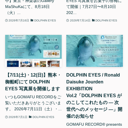
中】東京・神楽坂のGallery
EYES 写真展をお菓子の香梅に
MaShuKaにて、8月18日
て開催｜7月27日〜8月10日
（火）...
202...
2026年7月16日
DOLPHIN EYES
2026年7月14日
DOLPHIN EYES
【7/11(土)・12(日)】熊本・
DOLPHIN EYES / Ronald
御船町にて DOLPHIN
Daisuke Jourden
EYES 写真展を開催します
EXHIBITION
Vol.2「DOLPHIN EYES が
いつもGOMAFU RECORDをご
のこしてこれたもの — 次
覧いただきありがとうございま
世代へのメッセージ —」開
す。 2026年7月11日（土）・...
催のお知らせ
2026年7月1日
DOLPHIN EYES
GOMAFU RECORD®︎ presents