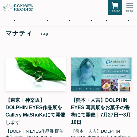
Creation
Menu
ホーム
私たちについて
仲間たち
サービス
作品
お知らせ
マナティ
– tag –
【東京・神楽坂】
【熊本・人吉】DOLPHIN
DOLPHIN EYES作品展を
EYES 写真展をお菓子の香
Gallery MaShuKaにて開催
梅にて開催｜7月27日〜8月
します
10日
【DOLPHIN EYES作品展 開催
【熊本・人吉】DOLPHIN