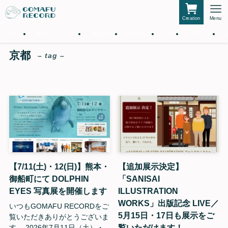
Creation
Menu
ホーム
私たちについて
仲間たち
サービス
作品
お知らせ
京都
– tag –
【7/11(土)・12(日)】熊本・
【追加展示決定】
御船町にて DOLPHIN
「SANISAI
EYES 写真展を開催します
ILLUSTRATION
WORKS」出版記念 LIVE／
いつもGOMAFU RECORDをご
5月15日・17日も展示をご
覧いただきありがとうございま
覧いただけます！
す。 2026年7月11日（土）・...