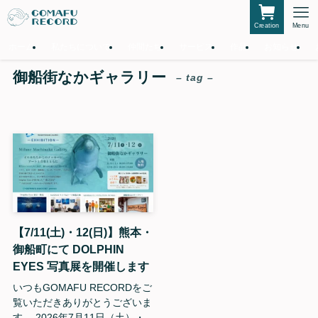
Creation
Menu
ホーム
私たちについて
仲間たち
サービス
作品
お知らせ
御船街なかギャラリー
– tag –
【7/11(土)・12(日)】熊本・
御船町にて DOLPHIN
EYES 写真展を開催します
いつもGOMAFU RECORDをご
覧いただきありがとうございま
す。 2026年7月11日（土）・...