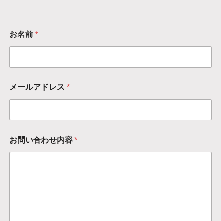
お名前
*
メ
メールアドレス
*
ー
ル
ア
ド
レ
ス
お問い合わせ内容
*
お
名
前
お
問
い
合
わ
せ