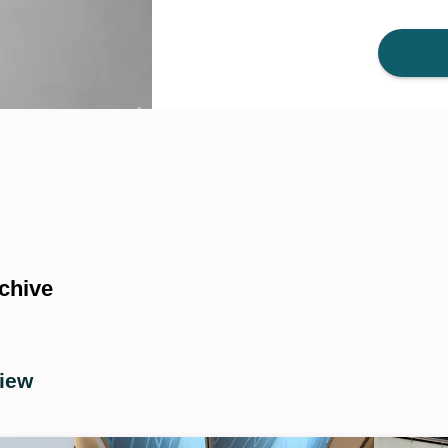
chive
iew