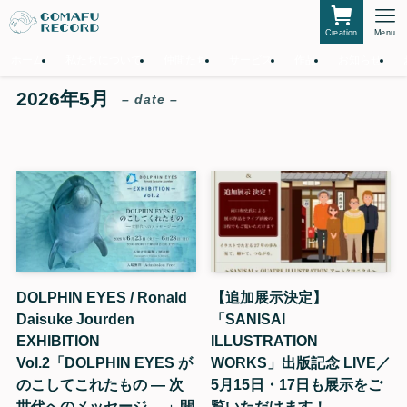
Creation
Menu
ホーム
私たちについて
仲間たち
サービス
作品
お知らせ
2026年5月
– date –
DOLPHIN EYES / Ronald
【追加展示決定】
Daisuke Jourden
「SANISAI
EXHIBITION
ILLUSTRATION
Vol.2「DOLPHIN EYES が
WORKS」出版記念 LIVE／
のこしてこれたもの — 次
5月15日・17日も展示をご
世代へのメッセージ —」開
覧いただけます！