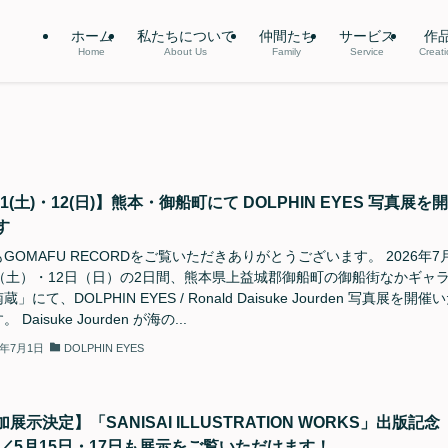
ホーム
私たちについて
仲間たち
サービス
作
Home
About Us
Family
Service
Creat
11(土)・12(日)】熊本・御船町にて DOLPHIN EYES 写真展を
す
GOMAFU RECORDをご覧いただきありがとうございます。 2026年7
日（土）・12日（日）の2日間、熊本県上益城郡御船町の御船街なかギャ
」にて、DOLPHIN EYES / Ronald Daisuke Jourden 写真展を開催
 Daisuke Jourden が海の...
6年7月1日
DOLPHIN EYES
展示決定】「SANISAI ILLUSTRATION WORKS」出版記念
VE／5月15日・17日も展示をご覧いただけます！