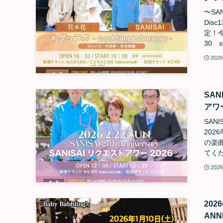
〜SAN
Dis
定！今
30 s
202
SAN
アワー
SANI
202
の楽
てくだ
202
202
ANN