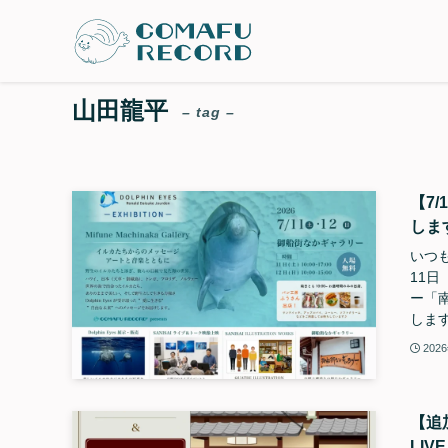
山田龍平
– tag –
【7/
しま
いつも
11
ー「南蔵
します。
202
【追加
LI