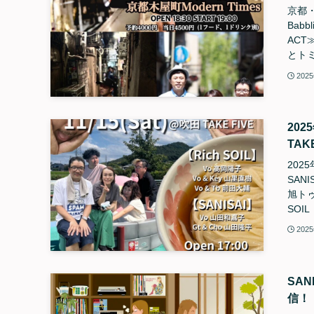
京都・
Bab
AC
とトミ
202
202
TAKE
2025
SAN
旭トゥ
SOI
202
SA
信！