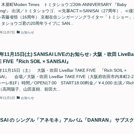
木屋町Moden Times トミタショウゴ20th ANNIVERSARY 『Baby
bling!』 出演／トミタショウゴ、≪先輩ACT≫SANISAI（27周年）、≪後
T≫斉藤省悟（16周年） 京都在住シンガーソングライター「トミショー」
タショウゴ君の20周年ライブに SAN...
5年11月7日
お知らせ
5年11月15日(土) SANISAI LIVEのお知らせ♪ 大阪・吹田 LiveBa
 FIVE『Rich SOIL × SANISAI』
年11月15日（土） 大阪・吹田 LiveBar TAKE FIVE 『Rich SOIL ×
ISAI』 会場／大阪・吹田 LiveBar TAKE FIVE（大阪府吹田市内本町2-2
ーレB1F）時間／OPEN17:00 START18:00料金／￥4,000 出演／Ric
L（高岡陽子、山田直樹、前田大...
5年11月1日
お知らせ
NISAI の シングル「アネモネ」アルバム「DANRAN」 サブス