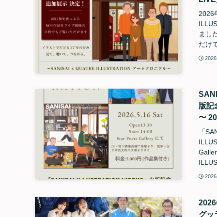
2026
ILL
ました
だけで
202
SAN
版記念
〜 2
「SAN
ILL
Gal
ILL
202
202
グッラ