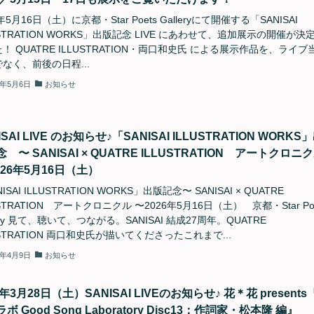
年5月16日（土）に京都・Star Poets Galleryにて開催する「SANISAI
USTRATION WORKS」出版記念 LIVE にあわせて、追加展示の開催が決
！ QUATRE ILLUSTRATION・両口和史氏 による展示作品を、ライブ
なく、前後の日程...
6年5月6日
お知らせ
ISAI LIVE のお知らせ♪「SANISAI ILLUSTRATION WORKS
 〜 SANISAI × QUATRE ILLUSTRATION アートクロニ
026年5月16日（土）
ISAI ILLUSTRATION WORKS」出版記念〜 SANISAI × QUATRE
USTRATION アートクロニクル 〜2026年5月16日（土） 京都・Star Poe
lery 見て、聴いて、つながる。SANISAI 結成27周年。QUATRE
USTRATION 両口和史氏が描いてくださったこれまで...
6年4月9日
お知らせ
6年3月28日（土）SANISAI LIVEのお知らせ♪ 花＊花 presents
ボ Good Song Laboratory Disc13：作詞家・松本隆 編』