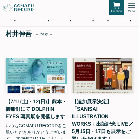
Creation
Menu
ホーム
私たちについて
仲間たち
サービス
作品
お知らせ
村井伸吾
– tag –
【7/11(土)・12(日)】熊本・
【追加展示決定】
御船町にて DOLPHIN
「SANISAI
EYES 写真展を開催します
ILLUSTRATION
WORKS」出版記念 LIVE／
いつもGOMAFU RECORDをご
5月15日・17日も展示をご
覧いただきありがとうございま
覧いただけます！
す。 2026年7月11日（土）・...