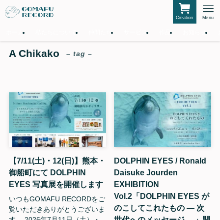
Creation
Menu
ホーム
私たちについて
仲間たち
サービス
作品
お知らせ
A Chikako
– tag –
【7/11(土)・12(日)】熊本・
DOLPHIN EYES / Ronald
御船町にて DOLPHIN
Daisuke Jourden
EYES 写真展を開催します
EXHIBITION
Vol.2「DOLPHIN EYES が
いつもGOMAFU RECORDをご
のこしてこれたもの — 次
覧いただきありがとうございま
世代へのメッセージ —」開
す。 2026年7月11日（土）・...