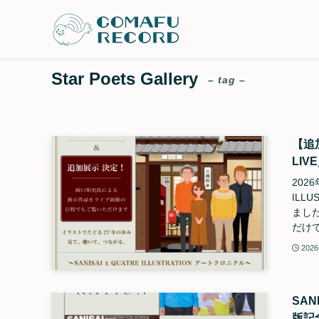
Star Poets Gallery
– tag –
【追加
LI
2026
ILL
ました
だけで
202
SAN
版記念