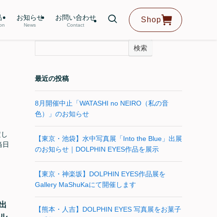
品
お知らせ
お問い合わせ
Shop
ion
News
Contact
検索
最近の投稿
8月開催中止「WATASHI no NEIRO（私の音
色）」のお知らせ
定し
【東京・池袋】水中写真展「Into the Blue」出展
当日
のお知らせ｜DOLPHIN EYES作品を展示
【東京・神楽坂】DOLPHIN EYES作品展を
Gallery MaShuKaにて開催します
」出
【熊本・人吉】DOLPHIN EYES 写真展をお菓子
クル