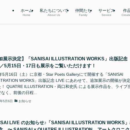
ホーム
私たちについて
仲間たち
サービス
作
Home
About Us
Family
Service
Creat
展示決定】「SANISAI ILLUSTRATION WORKS」出版記念
VE／5月15日・17日も展示をご覧いただけます！
年5月16日（土）に京都・Star Poets Galleryにて開催する「SANISAI
USTRATION WORKS」出版記念 LIVE にあわせて、追加展示の開催が決
！ QUATRE ILLUSTRATION・両口和史氏 による展示作品を、ライブ
なく、前後の日程...
6年5月6日
お知らせ
ISAI LIVE のお知らせ♪「SANISAI ILLUSTRATION WORKS
 〜 SANISAI × QUATRE ILLUSTRATION アートクロニ