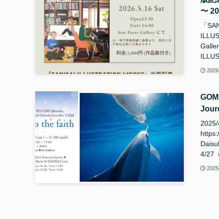
〜 2
「SAN
ILL
Gal
ILL
202
GOMA
Jour
2025
https
Daisu
4/27
202