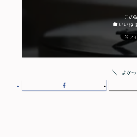
この
いいね 
よかっ