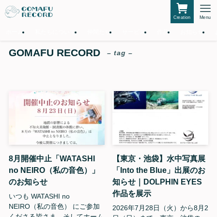
Creation
Menu
ホーム
私たちについて
仲間たち
サービス
作品
お知らせ
GOMAFU RECORD
– tag –
8月開催中止「WATASHI
【東京・池袋】水中写真展
no NEIRO（私の音色）」
「Into the Blue」出展のお
のお知らせ
知らせ｜DOLPHIN EYES
作品を展示
いつも WATASHI no
NEIRO（私の音色） にご参加
2026年7月28日（火）から8月2
くださる皆さま、そしてホーム