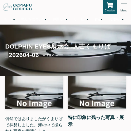
Creation
Menu
ホーム
私たちについて
仲間たち
サービス
作品
お知らせ
DOLPHIN EYES展示会_人吉くまりば
_202604-06
– tax –
特に印象に残った写真・展
偶然ではありましたがくまりば
示
で拝見しました。海の中で撮ら