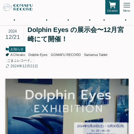
Creation
Menu
ホーム
私たちについて
仲間たち
サービス
作品
お知らせ
Dolphin Eyes の展示会〜12月宮
2024
12/21
崎にて開催！
お知らせ
A Chicako
Dolphin Eyes
GOMAFU RECORD
Samansa Tablet
ごまふレコード。
2024年12月21日