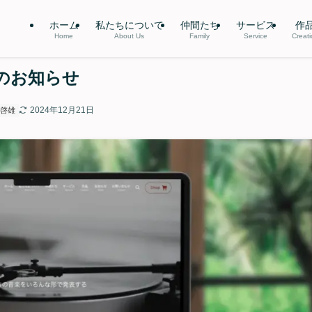
ホーム
私たちについて
仲間たち
サービス
作
Home
About Us
Family
Service
Creat
ルのお知らせ
2024年12月21日
啓雄